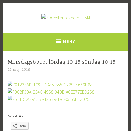
Hoppa
till
innehåll
Blomsterfröknarna J&M
MENY
Morsdagsöppet lördag 10-15 söndag 10-15
NYHETER
25 maj, 2018
J
e
a
n
e
t
t
Dela detta:
e
Dela