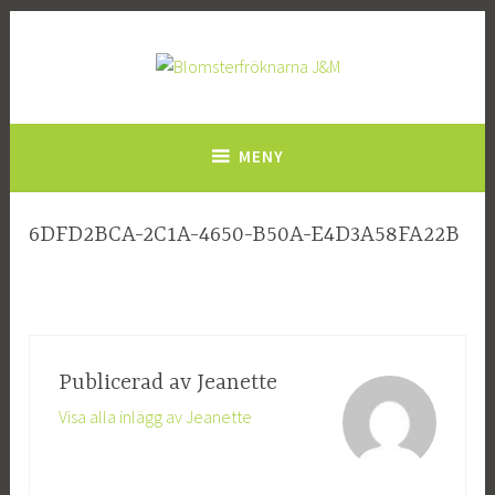
Hoppa
till
innehåll
Blomsterfröknarna J&M
MENY
6DFD2BCA-2C1A-4650-B50A-E4D3A58FA22B
Publicerad av
Jeanette
Visa alla inlägg av Jeanette