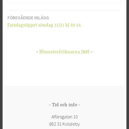
FÖREGÅENDE INLÄGG
Inläggsnavigering
Farsdagsöppet söndag 11/11 kl 10-14
Blomsterfröknarna J&M
Tid och info
Affärsgatan 10
862 31 Kvissleby